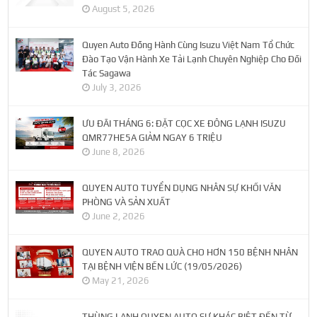
August 5, 2026
Quyen Auto Đồng Hành Cùng Isuzu Việt Nam Tổ Chức
Đào Tạo Vận Hành Xe Tải Lạnh Chuyên Nghiệp Cho Đối
Tác Sagawa
July 3, 2026
ƯU ĐÃI THÁNG 6: ĐẶT CỌC XE ĐÔNG LẠNH ISUZU
QMR77HE5A GIẢM NGAY 6 TRIỆU
June 8, 2026
QUYEN AUTO TUYỂN DỤNG NHÂN SỰ KHỐI VĂN
PHÒNG VÀ SẢN XUẤT
June 2, 2026
QUYEN AUTO TRAO QUÀ CHO HƠN 150 BỆNH NHÂN
TẠI BỆNH VIỆN BẾN LỨC (19/05/2026)
May 21, 2026
THÙNG LẠNH QUYEN AUTO SỰ KHÁC BIỆT ĐẾN TỪ