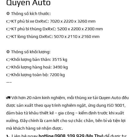
Quyen Auto
⚙ Thông số kích thước:
👉KT phủ bì xe DxRxC: 7020 x 2220 x 3260 mm
👉KT phủ bì thùng DxRxC: 5200 x 2200 x 2300 mm
👉KT lòng thùng DxRxC: 5070 x 2110 x 2160 mm
⚙ Thông số khối lượng:
👉Khối lượng bản thân: 3515 kg
👉Khối lượng hàng hoá: 3490 kg
👉Khối lượng toàn bộ: 7200 kg
—–
🚛 Với hơn 20 năm kinh nghiệm, mỗi thùng xe tải Quyen Auto đều
được sản xuất theo quy trình nghiêm ngặt, ứng dụng ISO 9001,
đảm bảo từ khâu thiết kế – gia công – kiểm định trước khi xuất
xưởng. Đây chính là cam kết cho sự chắc chắn, bền bỉ và tiện lợi
mà khách hàng sẽ nhận được.
📞 Liên hệ ngay
hotline 0908.109.929 (Ms.Thy)
để được tư