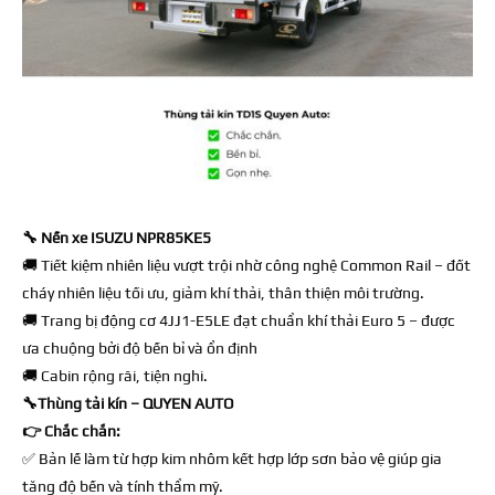
🔧 Nền xe ISUZU NPR85KE5
🚚 Tiết kiệm nhiên liệu vượt trội nhờ công nghệ Common Rail – đốt
cháy nhiên liệu tối ưu, giảm khí thải, thân thiện môi trường.
🚚 Trang bị động cơ 4JJ1-E5LE đạt chuẩn khí thải Euro 5 – được
ưa chuộng bởi độ bền bỉ và ổn định
🚚 Cabin rộng rãi, tiện nghi.
🔧
Thùng tải kín – QUYEN AUTO
👉 Chắc chắn:
✅
Bản lề làm từ hợp kim nhôm kết hợp lớp sơn bảo vệ giúp gia
tăng độ bền và tính thẩm mỹ.