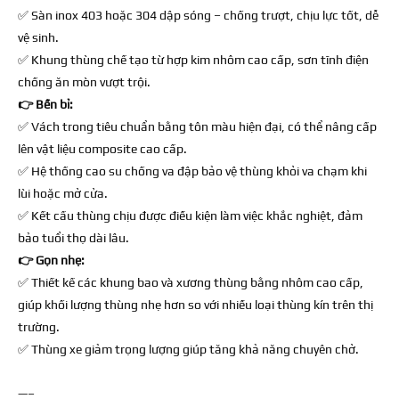
✅ Sàn inox 403 hoặc 304 dập sóng – chống trượt, chịu lực tốt, dễ
vệ sinh.
✅ Khung thùng chế tạo từ hợp kim nhôm cao cấp, sơn tĩnh điện
chống ăn mòn vượt trội.
👉 Bền bỉ:
✅
Vách trong tiêu chuẩn bằng tôn màu hiện đại, có thể nâng cấp
lên vật liệu composite cao cấp.
✅ Hệ thống cao su chống va đập bảo vệ thùng khỏi va chạm khi
lùi hoặc mở cửa.
✅ Kết cấu thùng chịu được điều kiện làm việc khắc nghiệt, đảm
bảo tuổi thọ dài lâu.
👉 Gọn nhẹ:
✅ Thiết kế các khung bao và xương thùng bằng nhôm cao cấp,
giúp khối lượng thùng nhẹ hơn so với nhiều loại thùng kín trên thị
trường.
✅ Thùng xe giảm trọng lượng giúp tăng khả năng chuyên chở.
—–