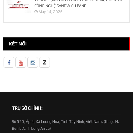
CÔNG NGHỆ SANDWICH PANEL
May 14, 2026
KẾT NỐI
TRỤ SỞ CHÍNH:
Số 550, Ấp 4, Xã Lương Hòa, Tỉnh Tây Ninh, Việt Nam. (thuộc H.
Bến Lức, T. Long An cũ)