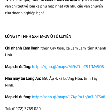
vấn chi tiết về loại xe phù hợp nhất với nhu cầu vận chuyển
của doanh nghiệp bạn!
—–
CÔNG TY TNHH SX-TM-DV Ô TÔ QUYỀN
Chi nhánh Cam Ranh:
thôn Cây Xoài, xã Cam Lâm, tỉnh Khánh
Hoà.
Map chỉ đường:
https://goo.gl/maps/Mi9sTiJuT51fMv5Q6
Nhà máy tại Long An:
550 Ấp 4, xã Lương Hòa, tỉnh Tây
Ninh.
Map chỉ đường:
https://goo.gl/maps/1ZKpRA1q8oTi9F5a8
Tel:
(0272) 3769 020