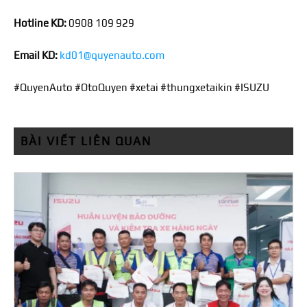
Hotline KD:
0908 109 929
Email KD:
kd01@quyenauto.com
#QuyenAuto #OtoQuyen #xetai
#thungxetaikin #ISUZU
BÀI VIẾT LIÊN QUAN