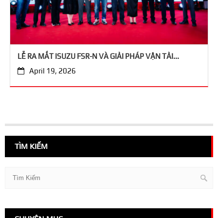
LỄ RA MẮT ISUZU FSR-N VÀ GIẢI PHÁP VẬN TẢI...
April 19, 2026
TÌM KIẾM