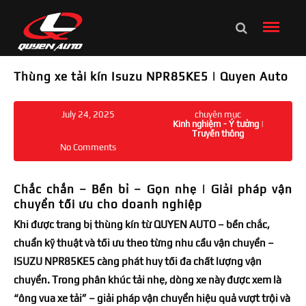
Thùng xe tải kín Isuzu NPR85KE5 | Quyen Auto
July 24, 2025
chuyên mục
Kinh nghiệm - Ý tưởng
|
Truyền thông
No Comments
Chắc chắn – Bền bỉ – Gọn nhẹ | Giải pháp vận
chuyển tối ưu cho doanh nghiệp
Khi được trang bị thùng kín từ QUYEN AUTO – bền chắc,
chuẩn kỹ thuật và tối ưu theo từng nhu cầu vận chuyển –
ISUZU NPR85KE5 càng phát huy tối đa chất lượng vận
chuyển. Trong phân khúc tải nhẹ, dòng xe này được xem là
“ông vua xe tải” – giải pháp vận chuyển hiệu quả vượt trội và