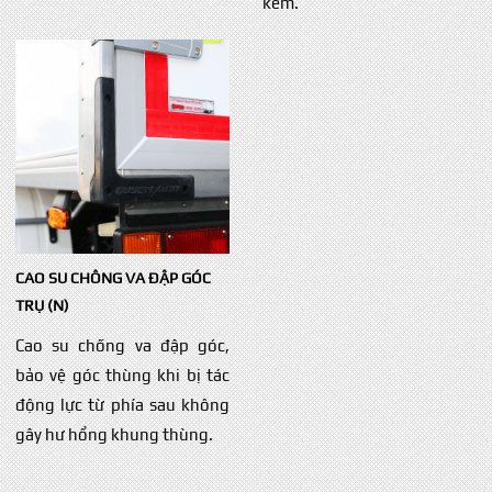
kẽm.
CAO SU CHÔNG VA ĐẬP GÓC
TRỤ (N)
Cao su chống va đập góc,
bảo vệ góc thùng khi bị tác
động lực từ phía sau không
gây hư hổng khung thùng.