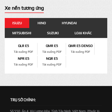
Xe nền tương ứng
ISUZU
HINO
HYUNDAI
MITSUBISHI
SUZUKI
LOẠI KHÁC
QLR E5
QMR E5
QMR E5 DENSO
Tải xuống PDF
Tải xuống PDF
Tải xuống PDF
NPR E5
NQR E5
Tải xuống PDF
Tải xuống PDF
TRỤ SỞ CHÍNH:
Số 550, Ấp 4, Xã Lương Hòa, Tỉnh Tây Ninh, Việt Nam. (thuộc H.