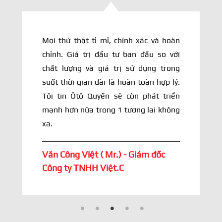
Tôi đã từng dùng qua xe lạnh nhâp khẩu.
Nhưng sau khi sử dụng xe đông lạnh do
Quyền Auto (QA) sản xuất, tôi hoàn toàn
hài lòng và yên tâm! Sự đầu tư chất xám
và cơ sở vật chất của QA đủ sức để cho ra
các dòng thùng xe lạnh thật sự chất
lượng và đẳng cấp. Khâu hậu mãi cũng
rất tốt. Sẽ tuyệt vời hơn nếu giá thành và
chi phí bảo trì được QA tính toán tốt hơn
sẽ càng thu hút thêm nhiều phân khúc
khách hàng. Chất lượng và thương hiệu
QA đã đủ sức vươn tầm quốc tế.
Nguyễn Như Sinh ( Mr.) - Giám đốc