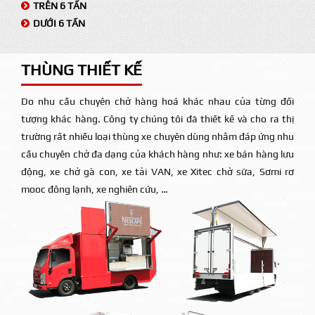
TRÊN 6 TẤN
DƯỚI 6 TẤN
THÙNG THIẾT KẾ
Do nhu cầu chuyên chở hàng hoá khác nhau của từng đối
tượng khác hàng. Công ty chúng tôi đã thiết kế và cho ra thị
trường rất nhiều loại thùng xe chuyên dùng nhằm đáp ứng nhu
cầu chuyên chở đa dạng của khách hàng như: xe bán hàng lưu
động, xe chở gà con, xe tải VAN, xe Xitec chở sữa, Sơmi rơ
mooc đông lạnh, xe nghiên cứu, …