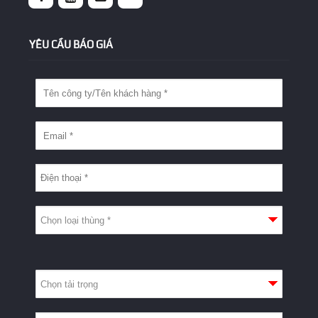
Kỹ thuật: 0908 009 030 (Mr. Luân)
Hậu mãi & Máy lạnh: 0938 909 317 (Mr.Phương)
For English: +84 798 28 28 88 (Ms. Trinh)
YÊU CẦU BÁO GIÁ