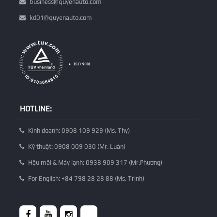
TRỤ SỞ CHÍNH:
Số 550, Ấp 4, Xã Lương Hòa, Tỉnh Tây Ninh, Việt Nam. (thuộc H.
Bến Lức, T. Long An cũ)
(0272) 3769 020 - 3769 021
business@quyenauto.com
kd01@quyenauto.com
HOTLINE:
Kinh doanh: 0908 109 929 (Ms. Thy)