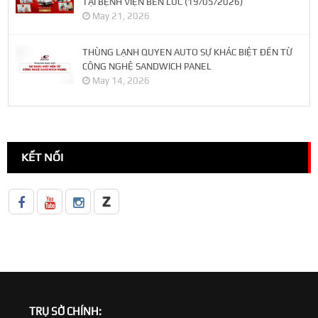
TẠI BỆNH VIỆN BẾN LỨC (19/05/2026)
May 21, 2026
THÙNG LẠNH QUYEN AUTO SỰ KHÁC BIỆT ĐẾN TỪ
CÔNG NGHỆ SANDWICH PANEL
May 14, 2026
KẾT NỐI
TRỤ SỞ CHÍNH: