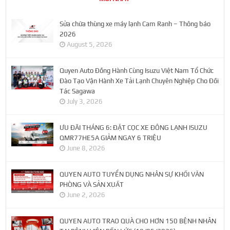
Sửa chữa thùng xe máy lạnh Cam Ranh – Thông báo
2026
August 5, 2026
Quyen Auto Đồng Hành Cùng Isuzu Việt Nam Tổ Chức
Đào Tạo Vận Hành Xe Tải Lạnh Chuyên Nghiệp Cho Đối
Tác Sagawa
July 3, 2026
ƯU ĐÃI THÁNG 6: ĐẶT CỌC XE ĐÔNG LẠNH ISUZU
QMR77HE5A GIẢM NGAY 6 TRIỆU
June 8, 2026
QUYEN AUTO TUYỂN DỤNG NHÂN SỰ KHỐI VĂN
PHÒNG VÀ SẢN XUẤT
June 2, 2026
QUYEN AUTO TRAO QUÀ CHO HƠN 150 BỆNH NHÂN