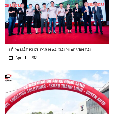
LỄ RA MẮT ISUZU FSR-N VÀ GIẢI PHÁP VẬN TẢI...
April 19, 2026