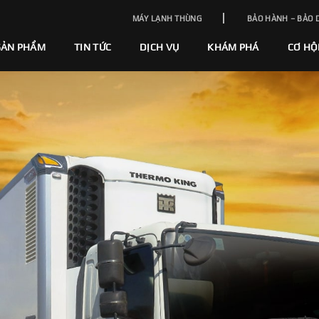
MÁY LẠNH THÙNG
BẢO HÀNH – BẢO 
SẢN PHẨM
TIN TỨC
DỊCH VỤ
KHÁM PHÁ
CƠ HỘ