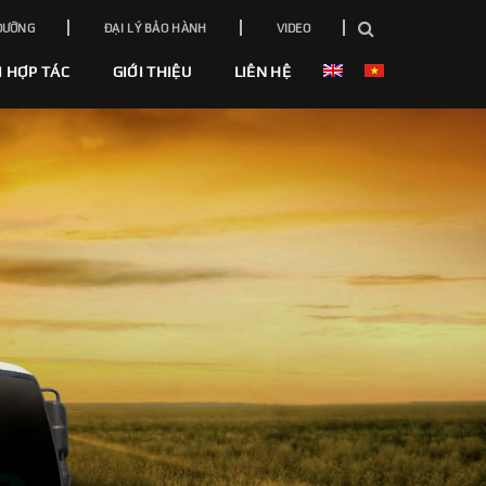
DƯỠNG
ĐẠI LÝ BẢO HÀNH
VIDEO
I HỢP TÁC
GIỚI THIỆU
LIÊN HỆ