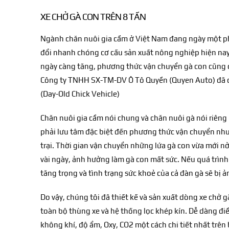
XE CHỞ GÀ CON TRÊN 8 TẤN
Ngành chăn nuôi gia cầm ở Việt Nam đang ngày một phá
đổi nhanh chóng cơ cấu sản xuất nông nghiệp hiện nay
ngày càng tăng, phương thức vận chuyển gà con cũng c
Công ty TNHH SX-TM-DV Ô Tô Quyền (Quyen Auto) đã ch
(Day-Old Chick Vehicle)
Chăn nuôi gia cầm nói chung và chăn nuôi gà nói riêng
phải lưu tâm đặc biệt đến phương thức vận chuyển như
trại. Thời gian vận chuyển những lứa gà con vừa mới nở 
vài ngày, ảnh hưởng làm gà con mất sức. Nếu quá trình
tăng trọng và tình trạng sức khoẻ của cả đàn gà sẽ bị
Do vậy, chúng tôi đã thiết kế và sản xuất dòng xe chở 
toàn bộ thùng xe và hệ thống lọc khép kín. Dễ dàng đi
không khí, độ ẩm, Oxy, CO2 một cách chi tiết nhất trên