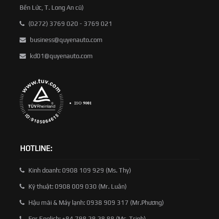
Bến Lức, T. Long An cũ)
(0272) 3769 020 - 3769 021
business@quyenauto.com
kd01@quyenauto.com
HOTLINE:
Kinh doanh: 0908 109 929 (Ms. Thy)
Kỹ thuật: 0908 009 030 (Mr. Luân)
Hậu mãi & Máy lạnh: 0938 909 317 (Mr.Phương)
For English: +84 798 28 28 88 (Ms. Trinh)