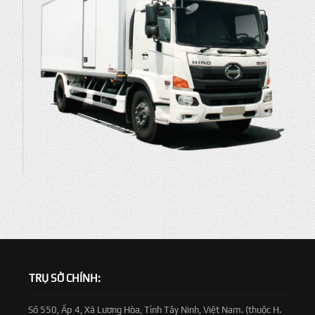
TRỤ SỞ CHÍNH:
Số 550, Ấp 4, Xã Lương Hòa, Tỉnh Tây Ninh, Việt Nam. (thuộc H.