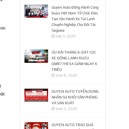
Quyen Auto Đồng Hành Cùng
Isuzu Việt Nam Tổ Chức Đào
Tạo Vận Hành Xe Tải Lạnh
Chuyên Nghiệp Cho Đối Tác
ưu
Sagawa
July 3, 2026
ƯU ĐÃI THÁNG 6: ĐẶT CỌC
XE ĐÔNG LẠNH ISUZU
QMR77HE5A GIẢM NGAY 6
TRIỆU
June 8, 2026
ì
QUYEN AUTO TUYỂN DỤNG
ặc
NHÂN SỰ KHỐI VĂN PHÒNG
VÀ SẢN XUẤT
June 2, 2026
QUYEN AUTO TRAO QUÀ