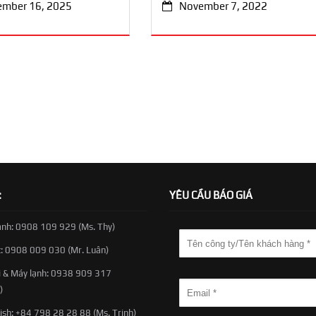
ember 16, 2025
November 7, 2022
:
YÊU CẦU BÁO GIÁ
anh: 0908 109 929 (Ms. Thy)
t: 0908 009 030 (Mr. Luân)
 & Máy lạnh: 0938 909 317
)
ish: +84 798 28 28 88 (Ms. Trinh)