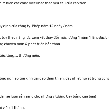
ực hiện các công việc khác theo yêu cầu của cấp trên.
 định của công ty. Phép năm 12 ngày / năm.
tuỳ theo năng lực, xem xét thay đổi mức lương 1 năm 1 lần. Đặc bi
ng chuyên môn & phát triển bản thân.
 tiệc tùng,… thường niên.
ồng nghiệp trai xinh gái đẹp thân thiện, đầy nhiệt huyết trong côn
 đại, sẽ luôn sẵn sàng cho những ý tưởng bay bổng của bạn!
ử việc: 1 tháng.