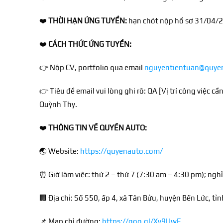
❤️
THỜI HẠN ỨNG TUYỂN:
hạn chót nộp hồ sơ 31/04/
❤️
CÁCH THỨC ỨNG TUYỂN:
👉
Nộp CV, portfolio qua email
nguyentientuan@quye
👉
Tiêu đề email vui lòng ghi rõ: QA [Vị trí công việc c
Quỳnh Thy.
❤️
THÔNG TIN VỀ QUYỀN AUTO:
🌏
Website:
https://quyenauto.com/
⏰
Giờ làm việc: thứ 2 – thứ 7 (7:30 am – 4:30 pm); nghỉ
🏢
Địa chỉ: Số 550, ấp 4, xã Tân Bửu, huyện Bến Lức, t
📌
Map chỉ đường:
https://goo.gl/Xv9UwE