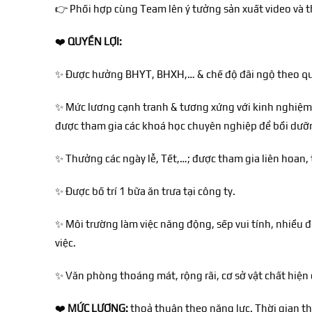
👉
Phối hợp cùng Team lên ý tưởng sản xuất video và th
❤️
QUYỀN LỢI:
✨
Được hưởng BHYT, BHXH,… & chế độ đãi ngộ theo quy
✨
Mức lương cạnh tranh & tương xứng với kinh nghiệm, 
được tham gia các khoá học chuyên nghiệp để bồi dưỡ
✨
Thưởng các ngày lễ, Tết,…; được tham gia liên hoan,
✨
Được bố trí 1 bữa ăn trưa tại công ty.
✨
Môi trường làm việc năng động, sếp vui tính, nhiều đ
việc.
✨
Văn phòng thoáng mát, rộng rãi, cơ sở vật chất hiện
❤️
MỨC LƯƠNG:
thoả thuận theo năng lực. Thời gian th