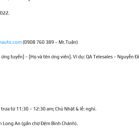
2022.
nauto.com
(0908 760 389 – Mr.Tuấn)
ần ứng tuyển] – [Họ và tên ứng viên]. Ví dụ: QA Telesales – Nguyễn Đ
 trưa từ 11:30 – 12:30 am; Chủ Nhật & lễ: nghỉ.
ỉnh Long An (gần chợ Đệm Bình Chánh).