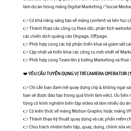
làm dự án trong mảng Digital Marketing / Social Media 
👉
Có khả năng sáng tạo về mảng content và liên tục cạ
👉
Thành thạo các công cụ theo dõi, phân tích website 
các chiến dịch quảng cáo Onpage, Offpage.
👉
Phối hợp cùng các bộ phận triển khai và giám sát
👉
Cập nhật và triển khai các công cụ mới nhất về M
👉
Phối hợp cùng Team lên ý tưởng Marketing và thực hi
❤️
YÊU CẦU TUYỂN DỤNG VỊ TRÍ CAMERA OPERATOR (1 
👉
Chỉ cần bạn đam mê quay dựng clip & không ngại sá
bạn sẽ được đào tạo trong quá trình làm việc). Ưu tiên
từng có kinh nghiệm biên tập video và làm nhiều dự án 
👉
Có kiến thức về mảng Motion Graphic hoặc mảng VF
👉
Thành thạo kỹ thuật quay dựng và các phần mềm ch
👉
Chịu trách nhiệm biên tập, quay, dựng, chỉnh sửa v