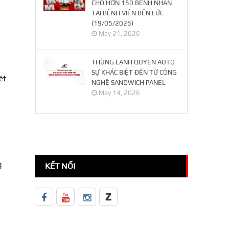
CHO HƠN 150 BỆNH NHÂN
TẠI BỆNH VIỆN BẾN LỨC
(19/05/2026)
May 21, 2026
THÙNG LẠNH QUYEN AUTO
SỰ KHÁC BIỆT ĐẾN TỪ CÔNG
ệt
NGHỆ SANDWICH PANEL
May 14, 2026
g
KẾT NỐI