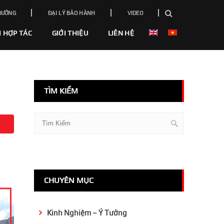
DƯỠNG
ĐẠI LÝ BẢO HÀNH
VIDEO
I HỢP TÁC
GIỚI THIỆU
LIÊN HỆ
TÌM KIẾM
CHUYÊN MỤC
Kinh Nghiệm – Ý Tưởng