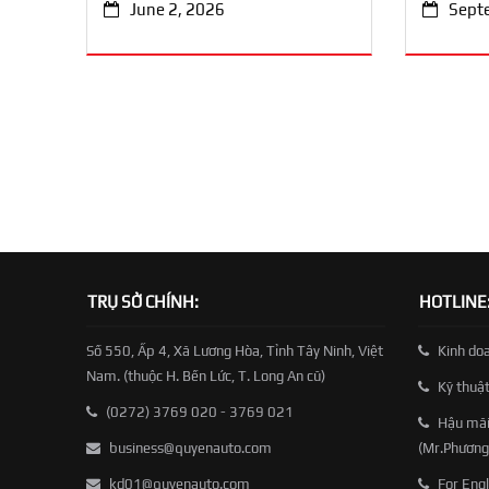
June 2, 2026
Sept
TRỤ SỞ CHÍNH:
HOTLINE
Số 550, Ấp 4, Xã Lương Hòa, Tỉnh Tây Ninh, Việt
Kinh do
Nam. (thuộc H. Bến Lức, T. Long An cũ)
Kỹ thuậ
(0272) 3769 020 - 3769 021
Hậu mãi
business@quyenauto.com
(Mr.Phương
kd01@quyenauto.com
For Engl