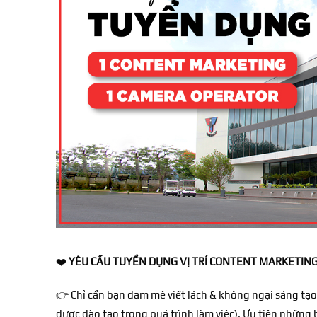
❤️
YÊU CẦU TUYỂN DỤNG VỊ TRÍ CONTENT MARKETING 
👉
Chỉ cần bạn đam mê viết lách & không ngại sáng tạo
được đào tạo trong quá trình làm việc). Ưu tiên những 