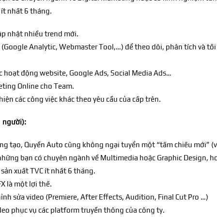
ít nhất 6 tháng.
̂p nhật nhiều trend mới.
(Google Analytic, Webmaster Tool,…) để theo dõi, phân tích và tối 
 các hoạt động website, Google Ads, Social Media Ads…
arketing Online cho Team.
ện các công việc khác theo yêu cầu của cấp trên.
người):
ng tạo, Quyền Auto cũng không ngại tuyển một “tấm chiếu mới” (v
 những bạn có chuyên ngành về Multimedia hoặc Graphic Design, ho
sản xuất TVC ít nhất 6 tháng.
X là một lợi thế.
ỉnh sửa video (Premiere, After Effects, Audition, Final Cut Pro …)
ideo phục vụ các platform truyền thông của công ty.