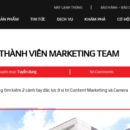
MÁY LẠNH THÙNG
BẢO HÀNH – BẢO 
SẢN PHẨM
TIN TỨC
DỊCH VỤ
KHÁM PHÁ
CƠ HỘ
 THÀNH VIÊN MARKETING TEAM
huyên mục
Tuyển dụng
No Comments
tìm kiếm 2 cánh tay đắc lực ở vị trí Content Marketing và Camera