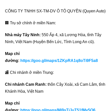
CÔNG TY TNHH SX-TM-DV Ô TÔ QUYỀN (Quyen Auto)
🏢 Trụ sở chính ở miền Nam:
Nhà máy Tây Ninh:
550 Ấp 4, xã Lương Hòa, tỉnh Tây
Ninh, Việt Nam (Huyện Bến Lức, Tỉnh Long An cũ).
Map chỉ
đường:
https://goo.gl/maps/1ZKpRA1q8oTi9F5a8
🏬 Chi nhánh ở miền Trung:
Chi nhánh Cam Ranh:
thôn Cây Xoài, xã Cam Lâm, tỉnh
Khánh Hòa, Việt Nam
Map chỉ
đường:
https://goo.gl/maps/Mi9sTiJuT51fMv5Q6