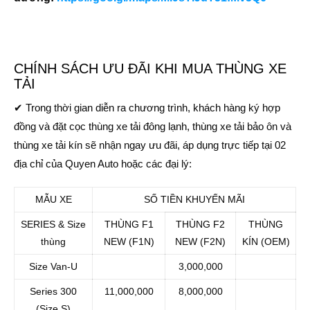
CHÍNH SÁCH ƯU ĐÃI KHI MUA THÙNG XE
TẢI
✔ Trong thời gian diễn ra chương trình, khách hàng ký hợp
đồng và đặt cọc thùng xe tải đông lạnh, thùng xe tải bảo ôn và
thùng xe tải kín sẽ nhận ngay ưu đãi, áp dụng trực tiếp tại 02
địa chỉ của Quyen Auto hoặc các đại lý:
MẪU XE
SỐ TIỀN KHUYẾN MÃI
SERIES &
Size
THÙNG F1
THÙNG F2
THÙNG
thùng
NEW
(F1N)
NEW
(F2N)
KÍN
(OEM)
Size Van-U
3,000,000
Series 300
11,000,000
8,000,000
(Size S)