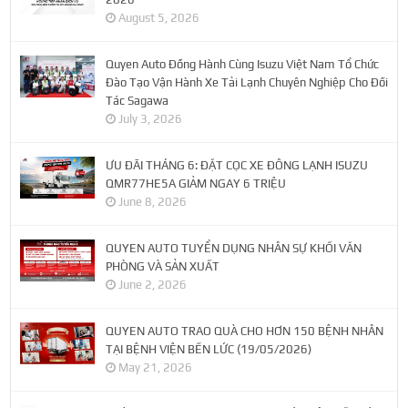
August 5, 2026
Quyen Auto Đồng Hành Cùng Isuzu Việt Nam Tổ Chức
Đào Tạo Vận Hành Xe Tải Lạnh Chuyên Nghiệp Cho Đối
Tác Sagawa
July 3, 2026
ƯU ĐÃI THÁNG 6: ĐẶT CỌC XE ĐÔNG LẠNH ISUZU
QMR77HE5A GIẢM NGAY 6 TRIỆU
June 8, 2026
QUYEN AUTO TUYỂN DỤNG NHÂN SỰ KHỐI VĂN
PHÒNG VÀ SẢN XUẤT
June 2, 2026
QUYEN AUTO TRAO QUÀ CHO HƠN 150 BỆNH NHÂN
TẠI BỆNH VIỆN BẾN LỨC (19/05/2026)
May 21, 2026