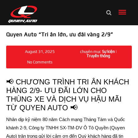
Quyen Auto “Tri ân lớn, ưu đãi vàng 2/9”
August 31, 2025
chuyên mục
Sự kiện
|
Truyền thông
No Comments
📢
CHƯƠNG TRÌNH TRI ÂN KHÁCH
HÀNG 2/9-
ƯU ĐÃI LỚN CHO
THÙNG XE VÀ DỊCH VỤ HẬU MÃI
TỪ QUYEN AUTO
📢
Nhân dịp kỷ niệm 80 năm Cách mạng Tháng Tám và Quốc
khánh 2-9, Công ty TNHH SX-TM-DV Ô Tô Quyền (
Quyen
Auto
) trân trọng gửi lời cảm ơn đến Quý khách hàng đã tin