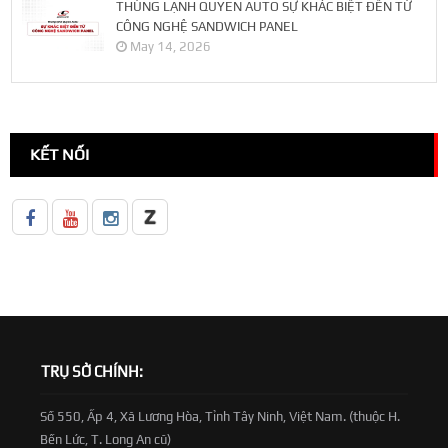
THÙNG LẠNH QUYEN AUTO SỰ KHÁC BIỆT ĐẾN TỪ
CÔNG NGHỆ SANDWICH PANEL
May 14, 2026
KẾT NỐI
TRỤ SỞ CHÍNH:
Số 550, Ấp 4, Xã Lương Hòa, Tỉnh Tây Ninh, Việt Nam. (thuộc H.
Bến Lức, T. Long An cũ)