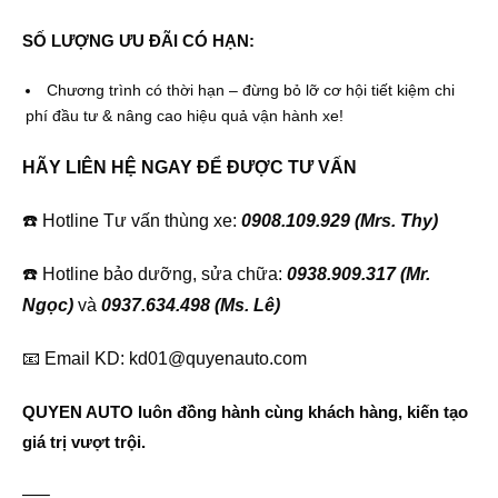
SỐ LƯỢNG ƯU ĐÃI CÓ HẠN:
Chương trình có thời hạn – đừng bỏ lỡ cơ hội tiết kiệm chi
phí đầu tư & nâng cao hiệu quả vận hành xe!
HÃY LIÊN HỆ NGAY ĐỂ ĐƯỢC TƯ VẤN
☎️ Hotline Tư vấn thùng xe:
0908.109.929 (Mrs. Thy)
☎️ Hotline bảo dưỡng, sửa chữa:
0938.909.317 (Mr.
Ngọc)
và
0937.634.498 (Ms. Lê)
📧 Email KD: kd01@quyenauto.com
QUYEN AUTO luôn đồng hành cùng khách hàng, kiến tạo
giá trị vượt trội.
—–