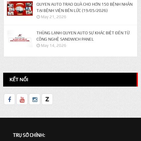
QUYEN AUTO TRAO QUÀ CHO HƠN 150 BỆNH NHÂN
TẠI BỆNH VIỆN BẾN LỨC (19/05/2026)
May 21, 2026
THÙNG LẠNH QUYEN AUTO SỰ KHÁC BIỆT ĐẾN TỪ
CÔNG NGHỆ SANDWICH PANEL
May 14, 2026
KẾT NỐI
TRỤ SỞ CHÍNH: