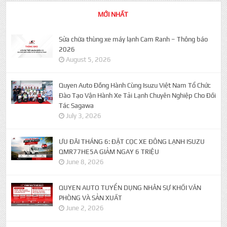
MỚI NHẤT
Sửa chữa thùng xe máy lạnh Cam Ranh – Thông báo
2026
August 5, 2026
Quyen Auto Đồng Hành Cùng Isuzu Việt Nam Tổ Chức
Đào Tạo Vận Hành Xe Tải Lạnh Chuyên Nghiệp Cho Đối
Tác Sagawa
July 3, 2026
ƯU ĐÃI THÁNG 6: ĐẶT CỌC XE ĐÔNG LẠNH ISUZU
QMR77HE5A GIẢM NGAY 6 TRIỆU
June 8, 2026
QUYEN AUTO TUYỂN DỤNG NHÂN SỰ KHỐI VĂN
PHÒNG VÀ SẢN XUẤT
June 2, 2026