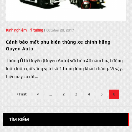
Kinh nghiệm - Ý tưởng
|
October 20, 2017
Cảnh báo mất phụ kiện thùng xe chính hãng
Quyen Auto
Thùng Ô tô Quyền (Quyen Auto) với trên 40 năm hoạt động
luôn luôn giữ vững vị trí số 1 trong lòng khách hàng. Vì vậy,
hiện nay có rất...
« First
«
...
2
3
4
5
6
TÌM KIẾM