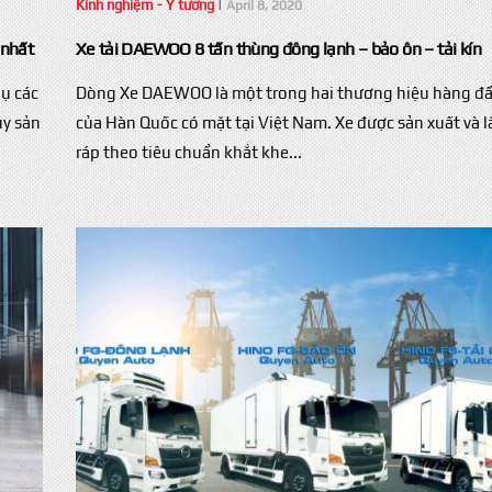
Kinh nghiệm - Ý tưởng
|
April 8, 2020
 nhất
Xe tải DAEWOO 8 tấn thùng đông lạnh – bảo ôn – tải kín
hụ các
Dòng Xe DAEWOO là một trong hai thương hiệu hàng đ
ủy sản
của Hàn Quốc có mặt tại Việt Nam. Xe được sản xuất và l
ráp theo tiêu chuẩn khắt khe...