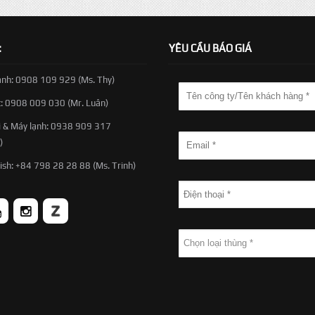
:
YÊU CẦU BÁO GIÁ
anh: 0908 109 929 (Ms. Thy)
t: 0908 009 030 (Mr. Luân)
 & Máy lạnh: 0938 909 317
)
ish: +84 798 28 28 88 (Ms. Trinh)