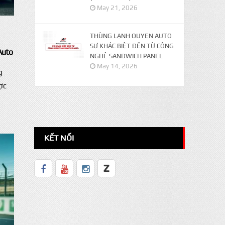
May 21, 2026
THÙNG LẠNH QUYEN AUTO
SỰ KHÁC BIỆT ĐẾN TỪ CÔNG
Auto
NGHỆ SANDWICH PANEL
May 14, 2026
g
ợc
KẾT NỐI