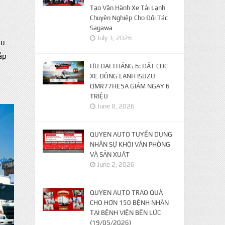
Tạo Vận Hành Xe Tải Lạnh
Chuyên Nghiệp Cho Đối Tác
Sagawa
July 3, 2026
ầu
ắp
ƯU ĐÃI THÁNG 6: ĐẶT CỌC
XE ĐÔNG LẠNH ISUZU
QMR77HE5A GIẢM NGAY 6
TRIỆU
June 8, 2026
QUYEN AUTO TUYỂN DỤNG
NHÂN SỰ KHỐI VĂN PHÒNG
VÀ SẢN XUẤT
June 2, 2026
QUYEN AUTO TRAO QUÀ
CHO HƠN 150 BỆNH NHÂN
TẠI BỆNH VIỆN BẾN LỨC
(19/05/2026)