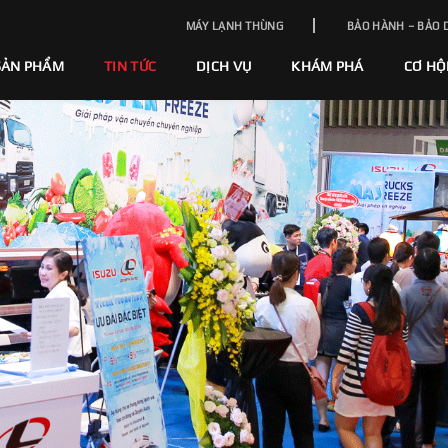
MÁY LẠNH THÙNG
BẢO HÀNH – BẢO 
SẢN PHẨM
TIN TỨC
DỊCH VỤ
KHÁM PHÁ
CƠ HỘ