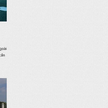
goài
cần