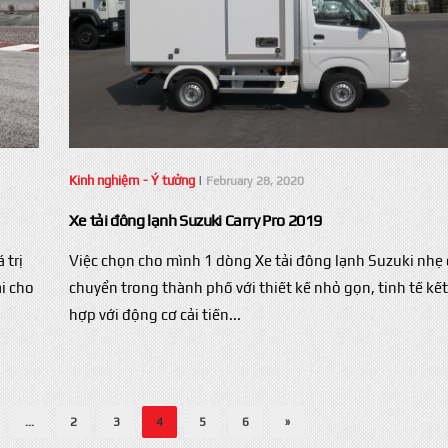
Kinh nghiệm - Ý tưởng
|
February 28, 2020
Xe tải đông lạnh Suzuki Carry Pro 2019
 trị
Việc chọn cho mình 1 dòng Xe tải đông lạnh Suzuki nhẹ 
i cho
chuyển trong thành phố với thiết kế nhỏ gọn, tinh tế kết
hợp với động cơ cải tiến...
...
2
3
4
5
6
»