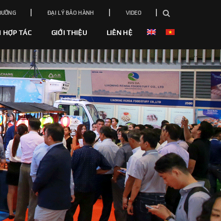
DƯỠNG
ĐẠI LÝ BẢO HÀNH
VIDEO
I HỢP TÁC
GIỚI THIỆU
LIÊN HỆ