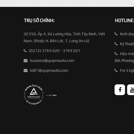
TRỤ SỞ CHÍNH:
HOTLINE
Số 550, Ấp 4, Xã Lương Hòa, Tỉnh Tây Ninh, Việt
Kinh do
Nam. (thuộc H. Bến Lức, T. Long An cũ)
Kỹ thuậ
(0272) 3769 020 - 3769 021
Hậu mãi
business@quyenauto.com
(Mr.Phương
kd01@quyenauto.com
For Engl