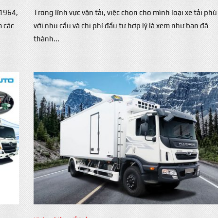
 1964,
Trong lĩnh vực vận tải, việc chọn cho mình loại xe tải ph
m các
với nhu cầu và chi phí đầu tư hợp lý là xem như bạn đã
thành...