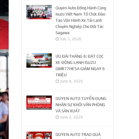
Quyen Auto Đồng Hành Cùng
Isuzu Việt Nam Tổ Chức Đào
Tạo Vận Hành Xe Tải Lạnh
Chuyên Nghiệp Cho Đối Tác
Sagawa
July 3, 2026
ƯU ĐÃI THÁNG 6: ĐẶT CỌC
XE ĐÔNG LẠNH ISUZU
QMR77HE5A GIẢM NGAY 6
TRIỆU
June 8, 2026
QUYEN AUTO TUYỂN DỤNG
NHÂN SỰ KHỐI VĂN PHÒNG
VÀ SẢN XUẤT
June 2, 2026
QUYEN AUTO TRAO QUÀ