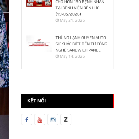
CHO HƠN 150 BỆNH NHÂN
TẠI BỆNH VIỆN BẾN LỨC
(19/05/2026)
May 21, 2026
THÙNG LẠNH QUYEN AUTO
SỰ KHÁC BIỆT ĐẾN TỪ CÔNG
NGHỆ SANDWICH PANEL
May 14, 2026
KẾT NỐI