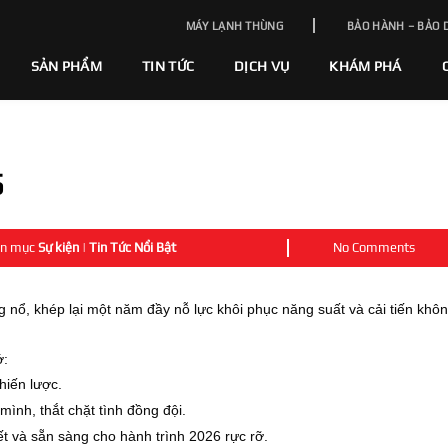
MÁY LẠNH THÙNG
BẢO HÀNH – BẢO 
SẢN PHẨM
TIN TỨC
DỊCH VỤ
KHÁM PHÁ
5
ên mục
Sự kiện
|
Tin Tức Nổi Bật
No Comments
g nổ, khép lại một năm đầy nỗ lực khôi phục năng suất và cải tiến khô
ớ:
hiến lược.
ình, thắt chặt tình đồng đội.
ết và sẵn sàng cho hành trình 2026 rực rỡ.