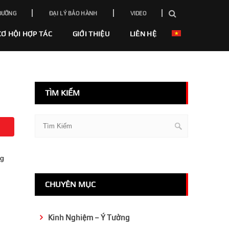
DƯỠNG
ĐẠI LÝ BẢO HÀNH
VIDEO
CƠ HỘI HỢP TÁC
GIỚI THIỆU
LIÊN HỆ
TÌM KIẾM
ng
CHUYÊN MỤC
Kinh Nghiệm – Ý Tưởng