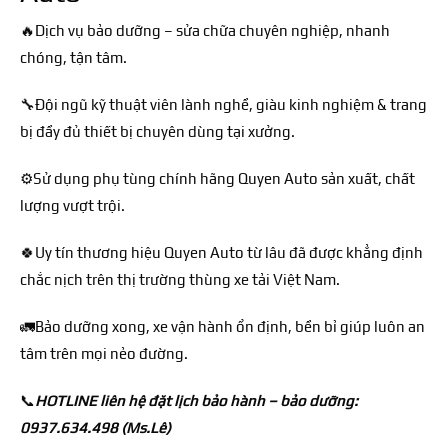
🔥
D
ị
ch v
ụ
b
ả
o d
ư
ỡ
ng – s
ử
a ch
ữ
a chuyên nghi
ệ
p, nhanh
chóng, t
ậ
n tâm.
🔧
Đ
ộ
i ng
ũ k
ỹ
thu
ậ
t viên lành ngh
ề
, giàu kinh nghi
ệ
m & trang
b
ị
đ
ầ
y
đ
ủ
thi
ế
t b
ị
chuyên dùng t
ạ
i x
ư
ở
ng.
⚙️
S
ử
d
ụ
ng ph
ụ
tùng chính hãng Quyen Auto s
ả
n xu
ấ
t, ch
ấ
t
l
ư
ợ
ng v
ư
ợ
t tr
ộ
i.
🍀
Uy tín th
ương hi
ệ
u Quyen Auto t
ừ
lâu
đ
ã
đư
ợ
c kh
ẳ
ng
đ
ị
nh
ch
ắ
c n
ị
ch trên th
ị
tr
ư
ờ
ng thùng xe t
ả
i Vi
ệ
t Nam.
🚛Bảo dưỡng xong, x
e v
ậ
n hành
ổ
n
đ
ị
nh, b
ề
n b
ỉ
giúp luôn an
tâm trên m
ọ
i n
ẻ
o
đư
ờ
ng.
📞
HOTLINE liên h
ệ
đ
ặ
t l
ị
ch b
ả
o hành – b
ả
o d
ư
ỡ
ng:
0937.634.498 (Ms.Lê)