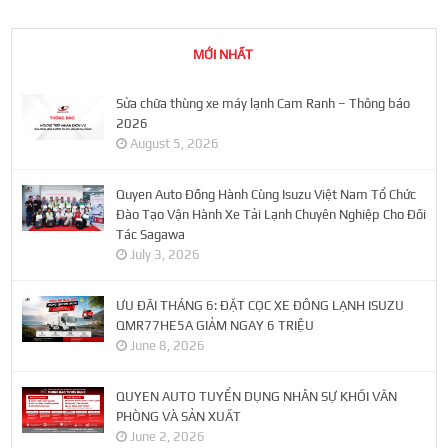
MỚI NHẤT
Sửa chữa thùng xe máy lạnh Cam Ranh – Thông báo
2026
August 5, 2026
Quyen Auto Đồng Hành Cùng Isuzu Việt Nam Tổ Chức
Đào Tạo Vận Hành Xe Tải Lạnh Chuyên Nghiệp Cho Đối
Tác Sagawa
July 3, 2026
ƯU ĐÃI THÁNG 6: ĐẶT CỌC XE ĐÔNG LẠNH ISUZU
QMR77HE5A GIẢM NGAY 6 TRIỆU
June 8, 2026
QUYEN AUTO TUYỂN DỤNG NHÂN SỰ KHỐI VĂN
PHÒNG VÀ SẢN XUẤT
June 2, 2026