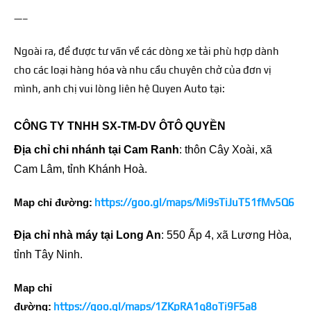
—–
Ngoài ra, để được tư vấn về các dòng xe tải phù hợp dành
cho các loại hàng hóa và nhu cầu chuyên chở của đơn vị
mình, anh chị vui lòng liên hệ Quyen Auto tại:
CÔNG TY TNHH SX-TM-DV ÔTÔ QUYỀN
Địa chỉ chi nhánh tại Cam Ranh
:
thôn Cây Xoài, xã
Cam Lâm, tỉnh Khánh Hoà.
Map chỉ đường:
https://goo.gl/maps/Mi9sTiJuT51fMv5Q6
Địa chỉ nhà máy tại Long An
: 550 Ấp 4, xã Lương Hòa,
tỉnh Tây Ninh.
Map chỉ
đường:
https://goo.gl/maps/1ZKpRA1q8oTi9F5a8