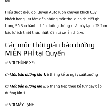
bền.
Hiểu được điều đó, Quyen Auto luôn khuyến khích Quý
khách hàng lưu tâm đến những mốc thời gian chi tiết ghi
trong Sổ Bảo hành – bảo dưỡng thùng xe & máy lạnh để đảm
bảo lợi ích thiết thực nhất, đến cả xe lẫn chủ xe.
Các mốc thời giản bảo dưỡng
MIỄN PHÍ tại Quyền
✅
V
Ớ
I THÙNG XE:
👉
M
ố
c b
ả
o d
ư
ỡ
ng l
ầ
n 1:
6 tháng k
ể
t
ừ
ngày xu
ấ
t x
ư
ở
ng
👉
Mốc b
ả
o d
ư
ỡ
ng l
ầ
n 2:
6 tháng ti
ế
p theo k
ể
t
ừ
ngày b
ả
o
d
ư
ỡ
ng l
ầ
n 1.
✅
V
Ớ
I MÁY L
Ạ
NH: