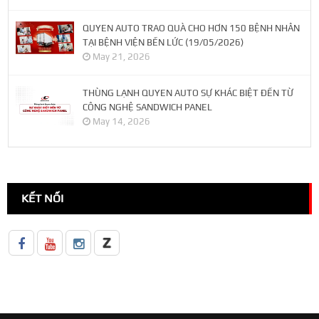
QUYEN AUTO TRAO QUÀ CHO HƠN 150 BỆNH NHÂN
TẠI BỆNH VIỆN BẾN LỨC (19/05/2026)
May 21, 2026
THÙNG LẠNH QUYEN AUTO SỰ KHÁC BIỆT ĐẾN TỪ
CÔNG NGHỆ SANDWICH PANEL
May 14, 2026
KẾT NỐI