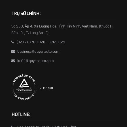
TRỤ SỞ CHÍNH:
Số 550, Ấp 4, Xã Lương Hòa, Tỉnh Tây Ninh, Việt Nam. (thuộc H.
Bến Lức, T. Long An cũ)
(0272) 3769 020 - 3769 021
business@quyenauto.com
kd01@quyenauto.com
HOTLINE: