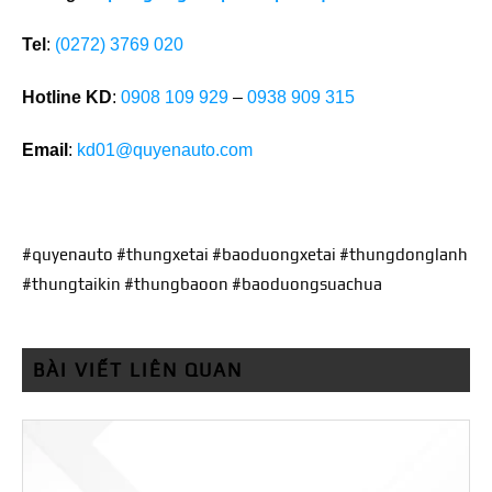
Tel
:
(0272) 3769 020
Hotline KD
:
0908 109 929
–
0938 909 315
Email
:
kd01@quyenauto.com
#quyenauto #thungxetai #baoduongxetai #thungdonglanh
#thungtaikin #thungbaoon #baoduongsuachua
BÀI VIẾT LIÊN QUAN