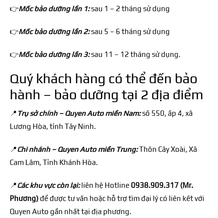
👉
Mốc b
ả
o d
ư
ỡ
ng l
ầ
n 1:
sau 1 – 2 tháng s
ử
d
ụ
ng
👉
Mốc b
ả
o d
ư
ỡ
ng l
ầ
n 2:
sau 5 – 6 tháng s
ử
d
ụ
ng
👉
Mốc b
ả
o d
ư
ỡ
ng l
ầ
n 3:
sau 11 – 12 tháng s
ử
d
ụ
ng.
Quý khách hàng có thể đến bảo
hành – bảo dưỡng tại 2 địa điểm
📍
Tr
ụ
s
ở
chính – Quyen Auto mi
ề
n Nam:
s
ố
550,
ấ
p 4, xã
L
ương H
òa, t
ỉ
nh Tây Ninh.
📍
Chi nhánh – Quyen Auto mi
ề
n Trung:
Thôn Cây Xoài, Xã
Cam Lâm, T
ỉ
nh Khánh Hòa.
📍
Các khu v
ự
c còn l
ạ
i:
liên h
ệ
Hotline
0938.909.317 (Mr.
Ph
ương)
đ
ể
đư
ợ
c t
ư v
ấ
n ho
ặ
c h
ỗ
tr
ợ
tìm
đ
ạ
i lý có liên k
ế
t v
ớ
i
Quyen Auto g
ầ
n nh
ấ
t t
ạ
i
đ
ị
a ph
ương.