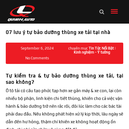
07 lưu ý tự bảo dưỡng thùng xe tải tại nhà
September 6, 2024
chuyên mục
Tin Tức Nổi Bật
|
Kinh nghiệm - Ý tưởng
No Comments
Tự kiểm tra & tự bảo dưỡng thùng xe tải, tại
sao không?
Ô tô tải có cấu tạo phức tạp hơn xe gắn máy & xe con, lại còn
nhiều bộ phận, linh kiện chi tiết thùng, khiến cho cả việc vận
hành & bảo dưỡng trở nên rắc rối, đôi lúc làm cho các bác tài
phải đau đầu. Nếu không phát hiện xử lý kịp thời, lâu ngày sẽ
dẫn đến hư hỏng, thậm chí khiến xe không hoạt động ổn