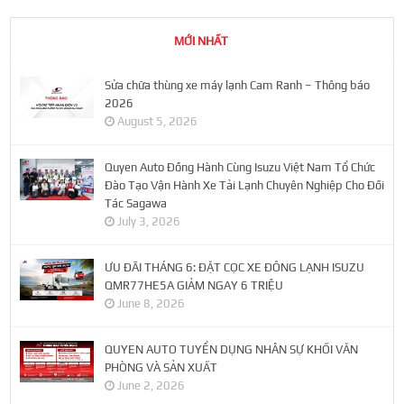
MỚI NHẤT
Sửa chữa thùng xe máy lạnh Cam Ranh – Thông báo
2026
August 5, 2026
Quyen Auto Đồng Hành Cùng Isuzu Việt Nam Tổ Chức
Đào Tạo Vận Hành Xe Tải Lạnh Chuyên Nghiệp Cho Đối
Tác Sagawa
July 3, 2026
ƯU ĐÃI THÁNG 6: ĐẶT CỌC XE ĐÔNG LẠNH ISUZU
QMR77HE5A GIẢM NGAY 6 TRIỆU
June 8, 2026
QUYEN AUTO TUYỂN DỤNG NHÂN SỰ KHỐI VĂN
PHÒNG VÀ SẢN XUẤT
June 2, 2026