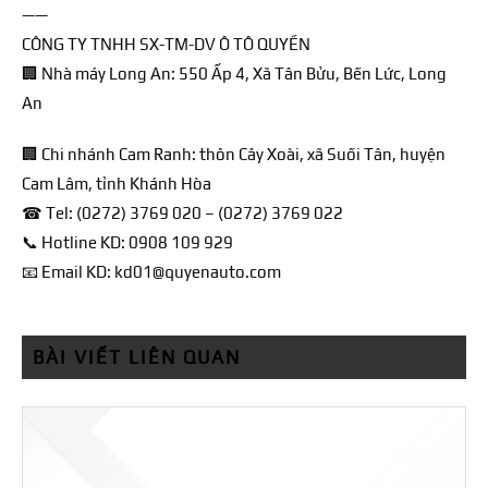
——
CÔNG TY TNHH SX-TM-DV Ô TÔ QUYỀN
🏢 Nhà máy Long An: 550 Ấp 4, Xã Tân Bửu, Bến Lức, Long
An
🏢 Chi nhánh Cam Ranh: thôn Cây Xoài, xã Suối Tân, huyện
Cam Lâm, tỉnh Khánh Hòa
☎ Tel: (0272) 3769 020 – (0272) 3769 022
📞 Hotline KD: 0908 109 929
📧 Email KD: kd01@quyenauto.com
BÀI VIẾT LIÊN QUAN