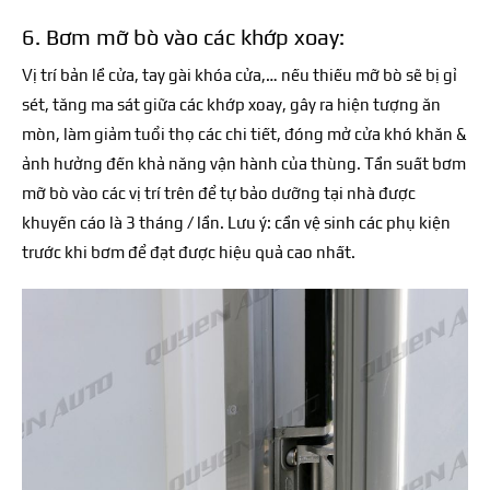
6. Bơm mỡ bò vào các khớp xoay:
Vị trí bản lề cửa, tay gài khóa cửa,… nếu thiếu mỡ bò sẽ bị gỉ
sét, tăng ma sát giữa các khớp xoay, gây ra hiện tượng ăn
mòn, làm giảm tuổi thọ các chi tiết, đóng mở cửa khó khăn &
ảnh hưởng đến khả năng vận hành của thùng. Tần suất bơm
mỡ bò vào các vị trí trên để tự bảo dưỡng tại nhà được
khuyến cáo là 3 tháng / lần. Lưu ý: cần vệ sinh các phụ kiện
trước khi bơm để đạt được hiệu quả cao nhất.