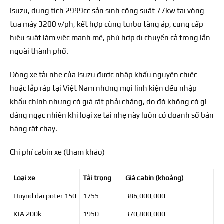
Isuzu, dung tích 2999cc sản sinh công suất 77kw tại vòng
tua máy 3200 v/ph, kết hợp cùng turbo tăng áp, cung cấp
hiệu suất làm việc mạnh mẽ, phù hợp di chuyển cả trong lẫn
ngoài thành phố.
Dòng xe tải nhẹ của Isuzu được nhập khẩu nguyên chiếc
hoặc lắp ráp tại Việt Nam nhưng mọi linh kiện đều nhập
khẩu chính nhưng có giá rất phải chăng, do đó không có gì
đáng ngạc nhiên khi loại xe tải nhẹ này luôn có doanh số bán
hàng rất chạy.
Chi phí cabin xe (tham khảo)
Loại xe
Tải trọng
Giá cabin (khoảng)
Huynd dai poter 150
1755
386,000,000
KIA 200k
1950
370,800,000