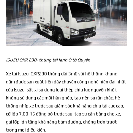
ISUZU QKR 230- thùng tải lạnh Ô tô Quyền
Xe tải Isuzu QKR230 thùng dài 3m6 với hệ thống khung
gầm được sản xuât trên dây chuyền công nghệ hiện đại nhất
của Isuzu, sắt-xi sử dụng loại thép chịu lực nguyên khối,
không sử dụng các mối hàn ghép, tạo nên sự rắn chắc, hệ
thống nhíp xe trước sau giảm sóc khả năng chịu tải cực cao,
cỡ lốp 7.00-15 đồng bộ trước sau, tạo sự cân bằng cho xe,
gai lốp lớn tăng khả năng bám đường, chống trơn trượt
trong mọi điều kiện.