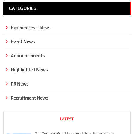
CATEGORIES
Experiences – Ideas
Event News
Announcements
Highlighted News
PR News
Recruitment News
LATEST
Our Company’s address update after provincial