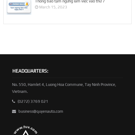
Thông báo tạm ngưng làm việc vào thứ 7
March 15, 2023
HEADQUARTERS:
No. 550, Hamlet 4, Luong Hoa Commune, Tay Ninh Province,
Vietnam.
(0272) 3769 021
business@quyenauto.com