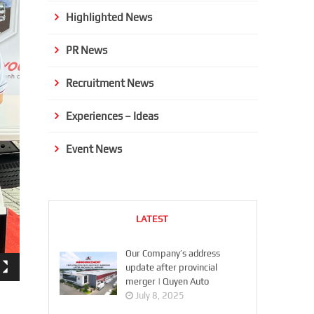
Highlighted News
PR News
Recruitment News
Experiences – Ideas
Event News
LATEST
Our Company’s address
update after provincial
merger | Quyen Auto
July 8, 2025