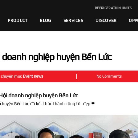
REFRIGERATION UNITS
PRODUCT
BLOG
SERVICES
DISCOVER
OPP
ội doanh nghiệp huyện Bến Lức
chuyên mục
Event news
No Comments
i Hội doanh nghiệp huyện Bến Lức
p huyện Bến Lức đã kết thúc thành công tốt đẹp
❤