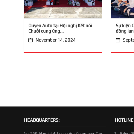
Quyen Auto tại Hội nghị Kết nối
Sự kiện C
Chuỗi cung ứng...
đông lạnh
November 14, 2024
Sept
HEADQUARTERS:
HOTLINE
No. 550, Hamlet 4, Luong Hoa Commune, Tay
Sales: 