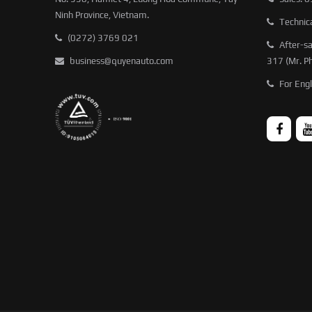
Ninh Province, Vietnam.
Technic
(0272) 3769 021
After-sa
business@quyenauto.com
317 (Mr. P
For Engl