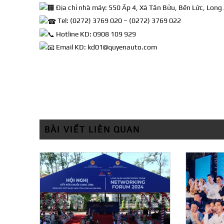
Địa chỉ nhà máy: 550 Ấp 4, Xã Tân Bửu, Bến Lức, Long
Tel: (0272) 3769 020 – (0272) 3769 022
Hotline KD: 0908 109 929
Email KD: kd01@quyenauto.com
BÀI VIẾT LIÊN QUAN