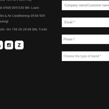
al: 0908 009 030 (Mr. Luan)
les & Air Conditioning: 0938 909
huong)
ish: +84 798 28 28 88 (Ms. Trinh)