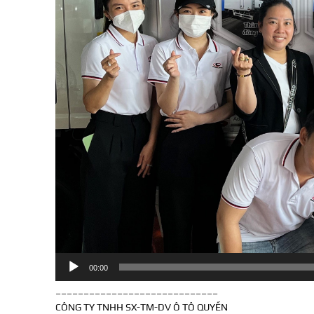
00:00
_____________________________
CÔNG TY TNHH SX-TM-DV Ô TÔ QUYỀN