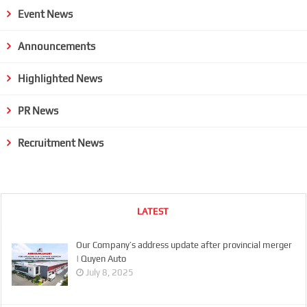
Event News
Announcements
Highlighted News
PR News
Recruitment News
LATEST
Our Company’s address update after provincial merger
| Quyen Auto
July 8, 2025