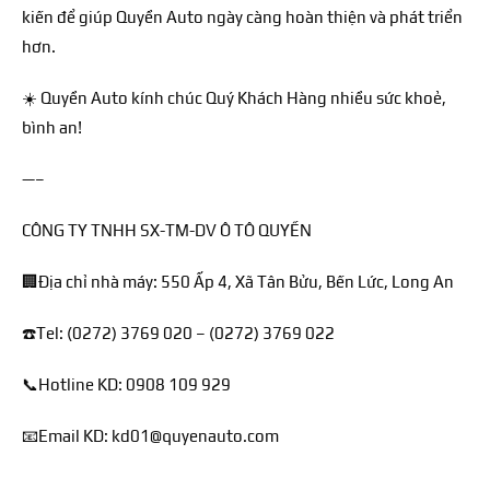
kiến để giúp Quyền Auto ngày càng hoàn thiện và phát triển
hơn.
☀️ Quyền Auto kính chúc Quý Khách Hàng nhiều sức khoẻ,
bình an!
—–
CÔNG TY TNHH SX-TM-DV Ô TÔ QUYỀN
🏢Địa chỉ nhà máy: 550 Ấp 4, Xã Tân Bửu, Bến Lức, Long An
☎️Tel: (0272) 3769 020 – (0272) 3769 022
📞Hotline KD: 0908 109 929
📧Email KD: kd01@quyenauto.com