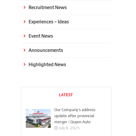
Recruitment News
Experiences – Ideas
Event News
Announcements
Highlighted News
LATEST
Our Company’s address
update after provincial
merger | Quyen Auto
July 8, 2025