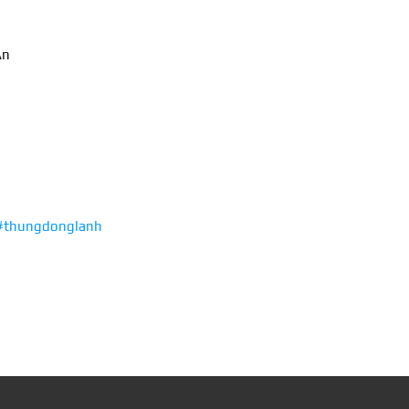
An
#thungdonglanh