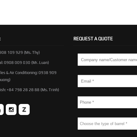
:
REQUEST A QUOTE
0908 109 929 (Ms. Thy)
al: 0908 009 030 (Mr. Luan)
les & Air Conditioning: 0938 909
huong)
ish: +84 798 28 28 88 (Ms. Trinh)