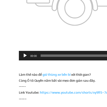
00:00
Làm thế nào để
giữ thùng xe bền bỉ
với thời gian?
Cùng Ô tô Quyền nắm bắt vài mẹo đơn giản sau đây.
——–
Link Youtube:
https://www.youtube.com/shorts/xy9fI5–7
——–