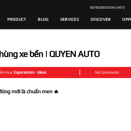
REFRIGERATION UNITS
PRODUCT
BLOG
SERVICES
DISCOVER
OPP
thùng xe bền | QUYEN AUTO
yên mục
Experiences - Ideas
No Comments
đúng mới là chuẩn men 🔥