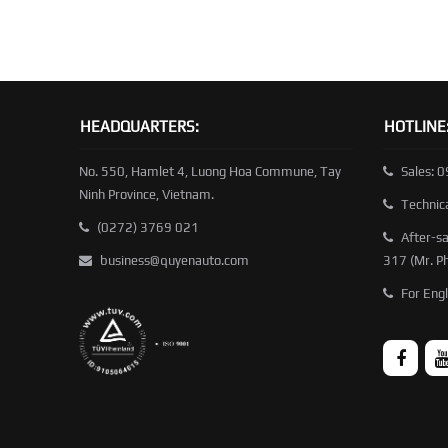
HEADQUARTERS:
HOTLINE
No. 550, Hamlet 4, Luong Hoa Commune, Tay
Sales: 
Ninh Province, Vietnam.
Technic
(0272) 3769 021
After-sa
business@quyenauto.com
317 (Mr. P
For Engl