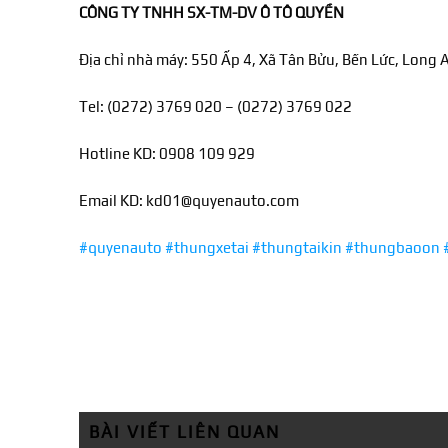
CÔNG TY TNHH SX-TM-DV Ô TÔ QUYỀN
Địa chỉ nhà máy: 550 Ấp 4, Xã Tân Bửu, Bến Lức, Long 
Tel: (0272) 3769 020 – (0272) 3769 022
Hotline KD: 0908 109 929
Email KD: kd01@quyenauto.com
#quyenauto
#thungxetai
#thungtaikin
#thungbaoon
BÀI VIẾT LIÊN QUAN