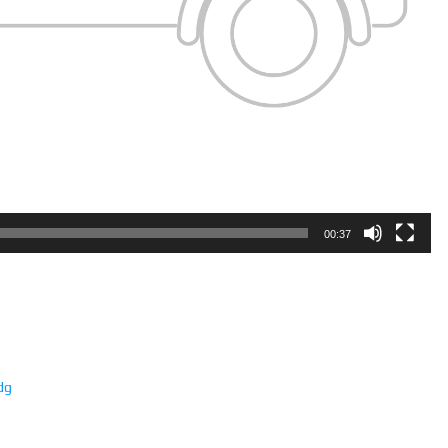
00:37
dg