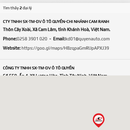
Tìm thấy
2
đại lý
CTY TNHH SX-TM-DV Ô TÔ QUYỀN-CHI NHÁNH CAM RANH
Thôn Cây Xoài, Xã Cam Lâm, tỉnh Khánh Hoà, Việt Nam.
Phone:
0258 3901 020
Email:
kd01@quyenauto.com
Website:
https://goo.gl/maps/HBzqpaGmRUpAPXJ39
CÔNG TY TNHH SX-TM-DV Ô TÔ QUYỀN
Số 550, Ấp 4, Xã Lương Hòa, Tỉnh Tây Ninh, Việt Nam
Phone:
02723769020
Email:
kd01@quyenauto.com
Website:
https://goo.gl/maps/LuYaXzeHxzVXheMCA